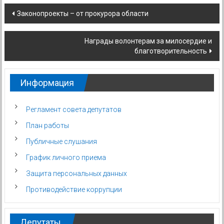
Навигация
Законопроекты – от прокурора области
по
Награды волонтерам за милосердие и
записям
благотворительность
Информация
Регламент совета депутатов
План работы
Публичные слушания
График личного приема
Защита персональных данных
Противодействие коррупции
Депутаты