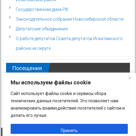
Государственная дума РФ
Законодательное собрание Новосибирской области
Депутатские объединения
О работе депутатов Совета депутатов Искитимского
района на округе
Посещения
Мы используем файлы cookie
Сайт использует файлы cookie и сервисы сбора
технических данных посетителей. Это позволяет нам
анализировать взаимодействие посетителей с сайтом и
делать его лучше.
Принять
© 2006-2026 Искитимский район