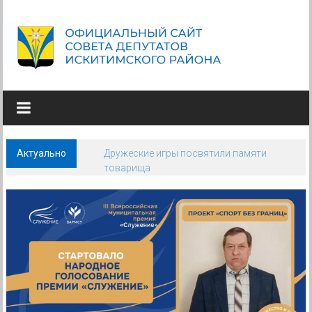
Skip
to
content
СОВЕТ
ДЕПУТАТОВ
ИСКИТИМСКОГО
Актуально
Дружеские игры посвятили памяти
РАЙОНА
товарища
НОВОСИБИРСКОЙ
ОБЛАСТИ