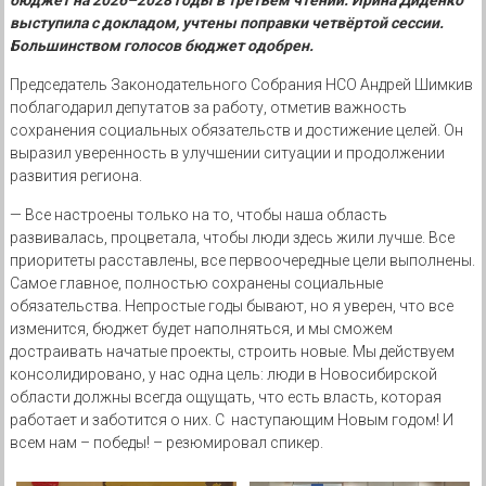
бюджет на 2026–2028 годы в третьем чтении. Ирина Диденко
выступила с докладом, учтены поправки четвёртой сессии.
Большинством голосов бюджет одобрен.
Председатель Законодательного Собрания НСО Андрей Шимкив
поблагодарил депутатов за работу, отметив важность
сохранения социальных обязательств и достижение целей. Он
выразил уверенность в улучшении ситуации и продолжении
развития региона.
— Все настроены только на то, чтобы наша область
развивалась, процветала, чтобы люди здесь жили лучше. Все
приоритеты расставлены, все первоочередные цели выполнены.
Самое главное, полностью сохранены социальные
обязательства. Непростые годы бывают, но я уверен, что все
изменится, бюджет будет наполняться, и мы сможем
достраивать начатые проекты, строить новые. Мы действуем
консолидировано, у нас одна цель: люди в Новосибирской
области должны всегда ощущать, что есть власть, которая
работает и заботится о них. С наступающим Новым годом! И
всем нам – победы! – резюмировал спикер.