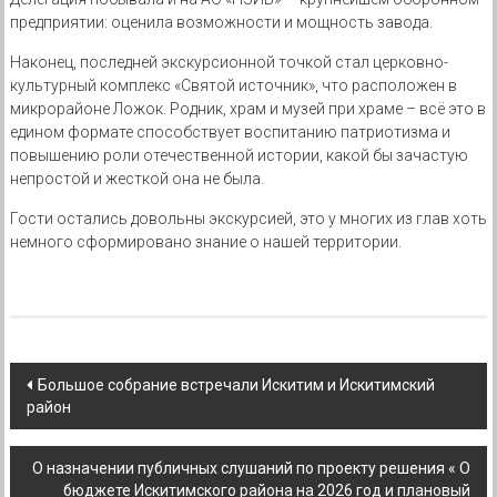
предприятии: оценила возможности и мощность завода.
Наконец, последней экскурсионной точкой стал церковно-
культурный комплекс «Святой источник», что расположен в
микрорайоне Ложок. Родник, храм и музей при храме – всё это в
едином формате способствует воспитанию патриотизма и
повышению роли отечественной истории, какой бы зачастую
непростой и жесткой она не была.
Гости остались довольны экскурсией, это у многих из глав хоть
немного сформировано знание о нашей территории.
Навигация
Большое собрание встречали Искитим и Искитимский
район
по
записям
О назначении публичных слушаний по проекту решения « О
бюджете Искитимского района на 2026 год и плановый