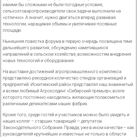
какими бы сложными не были погодные условия,
сельхозтоваропроизводители свои задачи выполнили на
«отлично». А значит, нужно двигаться вперед, развивая
технологии, наращивая объемы и увеличивая посевные
площади.
Нынешняя повестка форума в первую очередь посвящена теме
дальнейшего развития, обсуждению наметившихся
направлений в сельском хозяйстве, возможностям внедрения
новых технологий и оборудования.
На выставке достижений агропромышленного комплекса
представлено рекордное количество стендов организаций и
предприятий. Искитимский район представлял наш знаменитый
и всеми любимый Агрохолдинг «Сибирский премьер», возле
которого постоянно находились желающие полакомиться
различными деликатесами наших фабрик.
Кроме того, среди гостей и участников можно было увидеть и
наших коллег – старших товарищей — депутатов
Законодательного Собрания. Правда, уже в ином качестве – как
руководителей крупнейших и известных не только в области