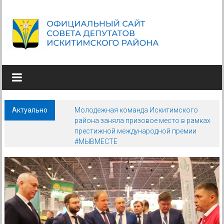
Skip
to
content
СОВЕТ
ДЕПУТАТОВ
ИСКИТИМСКОГО
Актуально
Молодежная команда Искитимского
РАЙОНА
района заняла призовое место в рамках
НОВОСИБИРСКОЙ
престижной международной премии
#МЫВМЕСТЕ
ОБЛАСТИ